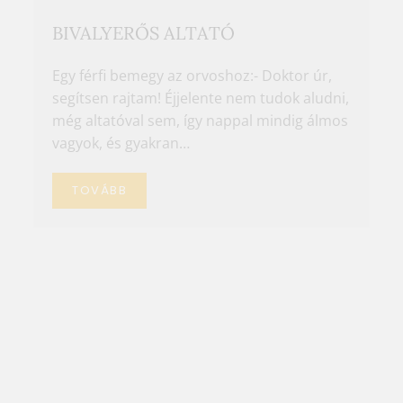
BIVALYERŐS ALTATÓ
Egy férfi bemegy az orvoshoz:- Doktor úr,
segítsen rajtam! Éjjelente nem tudok aludni,
még altatóval sem, így nappal mindig álmos
vagyok, és gyakran…
TOVÁBB
DR. SZŐKE HENRIK |
DERŰSAROK
ÉLETED MINDEN PILLANATÁBAN
KÉTFELÉ INDULHATSZ: HÁTRA,
VAGY ELŐRE ...