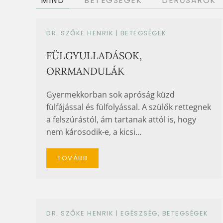
MIND
BETEGSÉGEK
DERŰSAROK
DR. SZŐKE HENRIK |
BETEGSÉGEK
FÜLGYULLADÁSOK,
ORRMANDULÁK
Gyermekkorban sok apróság küzd
fülfájással és fülfolyással. A szülők rettegnek
a felszúrástól, ám tartanak attól is, hogy
nem károsodik-e, a kicsi…
TOVÁBB
DR. SZŐKE HENRIK |
EGÉSZSÉG
,
BETEGSÉGEK