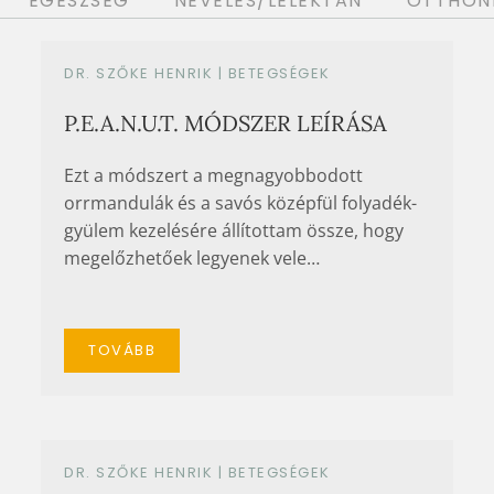
EGÉSZSÉG
NEVELÉS/LÉLEKTAN
OTTHONI
DR. SZŐKE HENRIK |
BETEGSÉGEK
P.E.A.N.U.T. MÓDSZER LEÍRÁSA
Ezt a módszert a megnagyobbodott
orrmandulák és a savós középfül folyadék-
gyülem kezelésére állítottam össze, hogy
megelőzhetőek legyenek vele…
TOVÁBB
DR. SZŐKE HENRIK |
BETEGSÉGEK