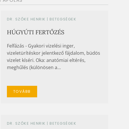
 ÁPOLÁS
DR. SZŐKE HENRIK |
BETEGSÉGEK
HÚGYÚTI FERTŐZÉS
Felfázás - Gyakori vizelési inger,
vizeletürítéskor jelentkező fájdalom, büdös
vizelet kíséri. Oka: anatómiai eltérés,
meghűlés (különösen a…
TOVÁBB
DR. SZŐKE HENRIK |
BETEGSÉGEK