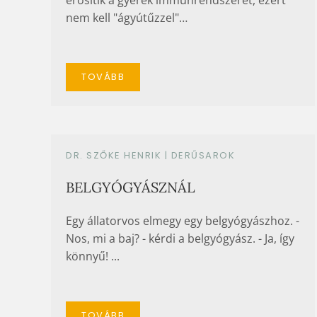
nem kell "ágyútűzzel"…
TOVÁBB
DR. SZŐKE HENRIK |
DERŰSAROK
BELGYÓGYÁSZNÁL
Egy állatorvos elmegy egy belgyógyászhoz. -
Nos, mi a baj? - kérdi a belgyógyász. - Ja, így
könnyű! ...
TOVÁBB