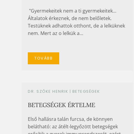
"Gyermekeitek nem a ti gyermekeitek...
Általatok érkeznek, de nem belőletek.
Testüknek adhattok otthont, de a lelküknek
nem. Mert az o lelkük a…
TOVÁBB
DR. SZŐKE HENRIK |
BETEGSÉGEK
BETEGSÉGEK ÉRTELME
Első hallásra talán furcsa, de könnyen
belátható: az átélt-legyőzött betegségek
erősítik a gyerek immunrendszerét, ezért