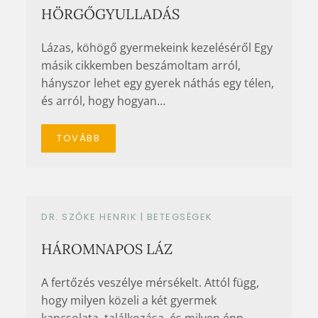
HÖRGŐGYULLADÁS
Lázas, köhögő gyermekeink kezeléséről Egy
másik cikkemben beszámoltam arról,
hányszor lehet egy gyerek náthás egy télen,
és arról, hogy hogyan…
TOVÁBB
DR. SZŐKE HENRIK |
BETEGSÉGEK
HÁROMNAPOS LÁZ
A fertőzés veszélye mérsékelt. Attól függ,
hogy milyen közeli a két gyermek
kapcsolata, találkozása, és milyen épp