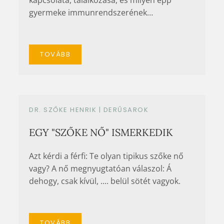
gyermeke immunrendszerének…
TOVÁBB
DR. SZŐKE HENRIK |
DERŰSAROK
EGY "SZŐKE NŐ" ISMERKEDIK
Azt kérdi a férfi: Te olyan tipikus szőke nő
vagy? A nő megnyugtatóan válaszol: Á
dehogy, csak kívül, .... belül sötét vagyok.
TOVÁBB