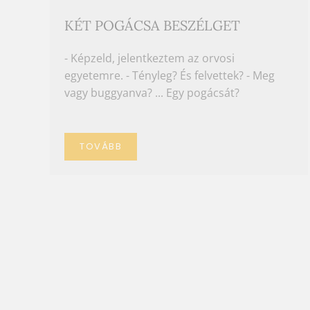
KÉT POGÁCSA BESZÉLGET
- Képzeld, jelentkeztem az orvosi
egyetemre. - Tényleg? És felvettek? - Meg
vagy buggyanva? ... Egy pogácsát?
TOVÁBB
DR. SZŐKE HENRIK |
DERŰSAROK
EGY ÍRÁSBELI ÁLLÁSINTERJÚN
EGY FÉRFI 0 PONTOT SZERZETT,
MÉGIS FELVETTÉK.