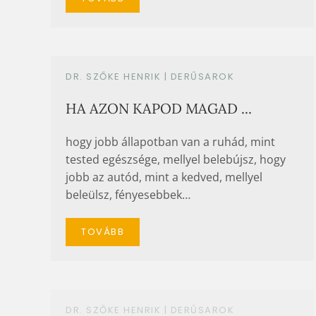
DR. SZŐKE HENRIK |
DERŰSAROK
HA AZON KAPOD MAGAD ...
hogy jobb állapotban van a ruhád, mint
tested egészsége, mellyel belebújsz, hogy
jobb az autód, mint a kedved, mellyel
beleülsz, fényesebbek…
TOVÁBB
DR. SZŐKE HENRIK |
DERŰSAROK