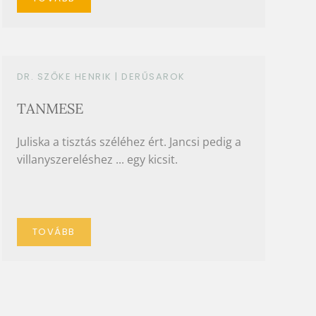
DR. SZŐKE HENRIK |
DERŰSAROK
TANMESE
Juliska a tisztás széléhez ért. Jancsi pedig a
villanyszereléshez ... egy kicsit.
TOVÁBB
DR. SZŐKE HENRIK |
DERŰSAROK