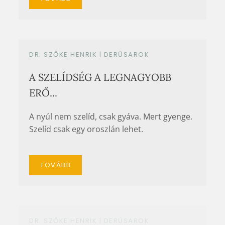
DR. SZŐKE HENRIK |
DERŰSAROK
A SZELÍDSÉG A LEGNAGYOBB
ERŐ...
A nyúl nem szelíd, csak gyáva. Mert gyenge.
Szelíd csak egy oroszlán lehet.
TOVÁBB
DR. SZŐKE HENRIK |
DERŰSAROK