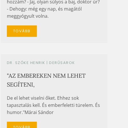
hozzám? - Jaj, olyan súlyos a baj, doktor úr?
- Dehogy: még egy nap, és magától
meggyógyult volna.
TOVÁBB
DR. SZŐKE HENRIK |
DERŰSAROK
"AZ EMBEREKEN NEM LEHET
SEGÍTENI,
De el lehet viselni őket. Ehhez sok
tapasztalás kell. És emberfeletti türelem. És
humor."Márai Sándor
TOVÁBB