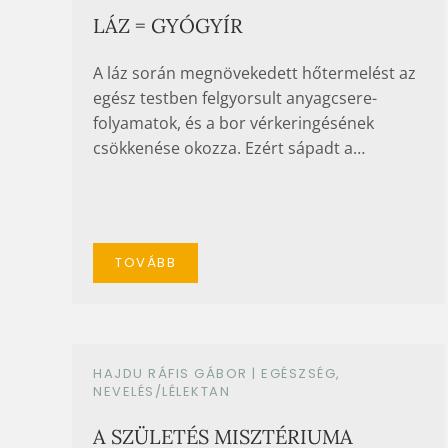
LÁZ = GYÓGYÍR
A láz során megnövekedett hőtermelést az
egész testben felgyorsult anyagcsere-
folyamatok, és a bor vérkeringésének
csökkenése okozza. Ezért sápadt a…
TOVÁBB
HAJDU RÁFIS GÁBOR |
EGÉSZSÉG
,
NEVELÉS/LÉLEKTAN
A SZÜLETÉS MISZTÉRIUMA