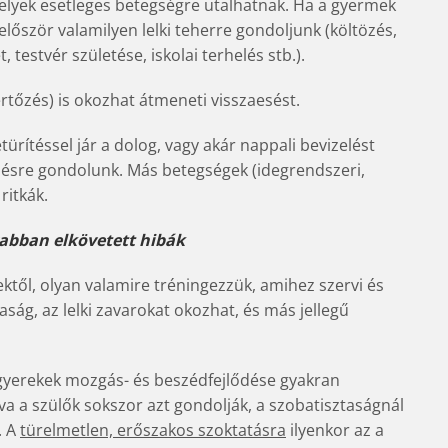
melyek esetleges betegségre utalhatnak. Ha a gyermek
r először valamilyen lelki teherre gondoljunk (költözés,
, testvér születése, iskolai terhelés stb.).
ertőzés) is okozhat átmeneti visszaesést.
etürítéssel jár a dolog, vagy akár nappali bevizelést
őzésre gondolunk. Más betegségek (idegrendszeri,
ritkák.
rabban elkövetett hibák
ektől, olyan valamire tréningezzük, amihez szervi és
ztaság, az lelki zavarokat okozhat, és más jellegű
a gyerekek mozgás- és beszédfejlődése gyakran
va a szülők sokszor azt gondolják, a szobatisztaságnál
. A
türelmetlen, erőszakos szoktatásra
ilyenkor az a