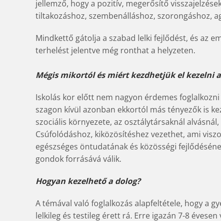
jellemző, hogy a pozitív, megerősítő visszajelzése
tiltakozáshoz, szembenálláshoz, szorongáshoz, a
Mindkettő gátolja a szabad lelki fejlődést, és az 
terhelést jelentve még ronthat a helyzeten.
Mégis mikortól és miért kezdhetjük el kezelni az
Iskolás kor előtt nem nagyon érdemes foglalkozn
szagon kívül azonban ekkortól más tényezők is ke
szociális környezete, az osztálytársaknál alvásnál
Csúfolódáshoz, kiközösítéshez vezethet, ami viszo
egészséges öntudatának és közösségi fejlődésének
gondok forrásává válik.
Hogyan kezelhető a dolog?
A témával való foglalkozás alapfeltétele, hogy a gye
lelkileg és testileg érett rá. Erre igazán 7-8 évese