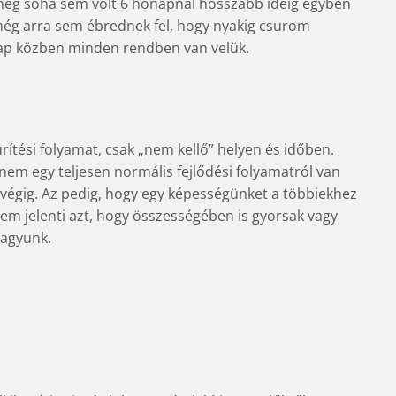
 még soha sem volt 6 hónapnál hosszabb ideig egyben
még arra sem ébrednek fel, hogy nyakig csurom
 Nap közben minden rendben van velük.
ürítési folyamat, csak „nem kellő” helyen és időben.
nem egy teljesen normális fejlődési folyamatról van
 végig. Az pedig, hogy egy képességünket a többiekhez
em jelenti azt, hogy összességében is gyorsak vagy
vagyunk.