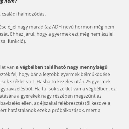
eg nem?
t családi halmozódás.
ődése éjjel nagy marad (az ADH nevű hormon még nem
tását. Ehhez járul, hogy a gyermek ezt még nem észleli
al funkció).
olat van
a végbélben található nagy mennyiségű
dezték fel, hogy bár a legtöbb gyermek bélműködése
 sok széklet volt. Hashajtó kezelés után 25 gyermek
ybavizelésből. Ha túl sok széklet van a végbélben, ez
 hatására a gyerekek nagy részében megszűnt az
avizelés ellen, az éjszakai felébresztéstől kezdve a
ért hatástalanok ezek a próbálkozások, mert a