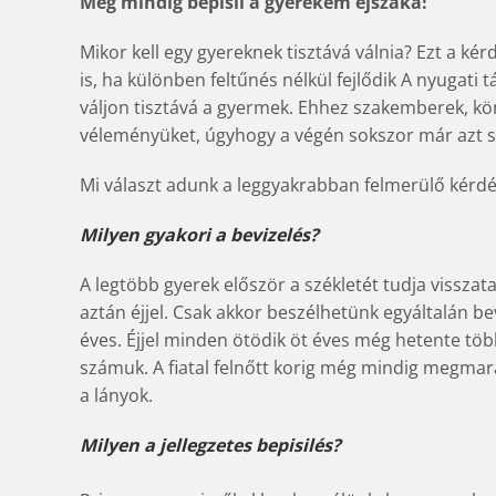
Még mindig bepisil a gyerekem éjszaka!
Mikor kell egy gyereknek tisztává válnia? Ezt a ké
is, ha különben feltűnés nélkül fejlődik A nyugati
váljon tisztává a gyermek. Ehhez szakemberek, k
véleményüket, úgyhogy a végén sokszor már azt se
Mi választ adunk a leggyakrabban felmerülő kérdé
Milyen gyakori a bevizelés?
A legtöbb gyerek először a székletét tudja visszata
aztán éjjel. Csak akkor beszélhetünk egyáltalán be
éves. Éjjel minden ötödik öt éves még hetente töb
számuk. A fiatal felnőtt korig még mindig megmara
a lányok.
Milyen a jellegzetes bepisilés?