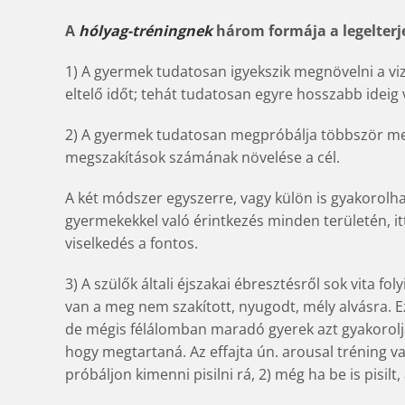
A
hólyag-tréningnek
három formája a legelterj
1) A gyermek tudatosan igyekszik megnövelni a viz
eltelő időt; tehát tudatosan egyre hosszabb ideig v
2) A gyermek tudatosan megpróbálja többször megs
megszakítások számának növelése a cél.
A két módszer egyszerre, vagy külön is gyakorolha
gyermekekkel való érintkezés minden területén, itt
viselkedés a fontos.
3) A szülők általi éjszakai ébresztésről sok vita f
van a meg nem szakított, nyugodt, mély alvásra. Eze
de mégis félálomban maradó gyerek azt gyakorolja
hogy megtartaná. Az effajta ún. arousal tréning var
próbáljon kimenni pisilni rá, 2) még ha be is pisilt