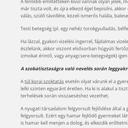
A fentebb említetteken kívül vannak olyan jelek, 
már tiszta volt, és újra elkezd éjjel bepisilni, akko
válás, szülő távolléte, közeli ismerős halála, baleset
Testi betegség (pl. egy nehéz torokgyulladás, bélf
Ha lázzal, gyakori vizelési ingerrel, fájdalmas vizel
észlelünk, akkor viszont elsősorban húgyúti fert
izmokat érintő, vagy anyagcsere-betegségek) igen 
A szobatisztaságra való nevelés során leggyak
A
túl korai szoktatás
esetén olyat várunk el a gyer
lelki szinten egyaránt éretlen. Ha ki is alakul a tis
terhelések során visszaeséshez vezethet.
A nyugati társadalom felgyorsult fejlődése által 
felgyorsult. Ezért egy hamar fejlődő gyermeket lát
is hamar kell menjen a dolog, és elkezdik erőltetni