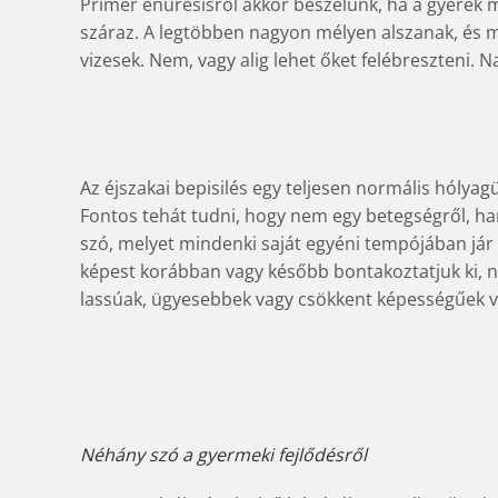
Primer enuresisről akkor beszélünk, ha a gyerek
száraz. A legtöbben nagyon mélyen alszanak, és 
vizesek. Nem, vagy alig lehet őket felébreszteni.
Az éjszakai bepisilés egy teljesen normális hólyag
Fontos tehát tudni, hogy nem egy betegségről, ha
szó, melyet mindenki saját egyéni tempójában jár
képest korábban vagy később bontakoztatjuk ki, n
lassúak, ügyesebbek vagy csökkent képességűek 
Néhány szó a gyermeki fejlődésről