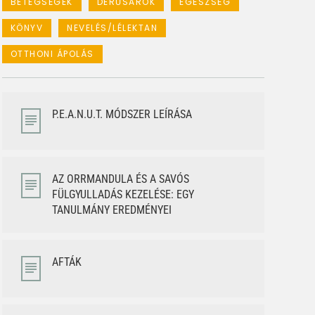
BETEGSÉGEK
DERŰSAROK
EGÉSZSÉG
KÖNYV
NEVELÉS/LÉLEKTAN
OTTHONI ÁPOLÁS
P.E.A.N.U.T. MÓDSZER LEÍRÁSA
AZ ORRMANDULA ÉS A SAVÓS
FÜLGYULLADÁS KEZELÉSE: EGY
TANULMÁNY EREDMÉNYEI
AFTÁK