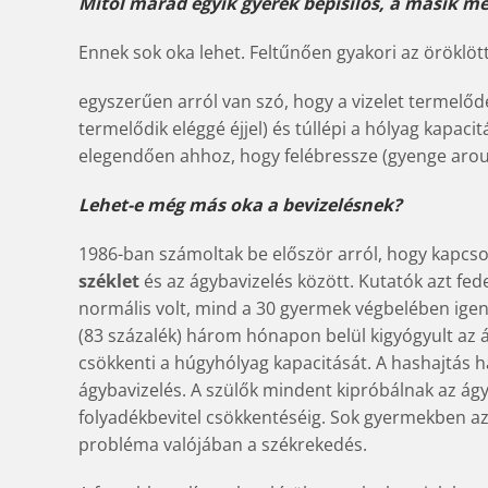
Mitől marad egyik gyerek bepisilős, a másik m
Ennek sok oka lehet. Feltűnően gyakori az öröklöt
egyszerűen arról van szó, hogy a vizelet termel
termelődik eléggé éjjel) és túllépi a hólyag kapaci
elegendően ahhoz, hogy felébressze (gyenge arous
Lehet-e még más oka a bevizelésnek?
1986-ban számoltak be először arról, hogy kapcs
széklet
és az ágybavizelés között. Kutatók azt fe
normális volt, mind a 30 gyermek végbelében igen
(83 százalék) három hónapon belül kigyógyult az ág
csökkenti a húgyhólyag kapacitását. A hashajtás
ágybavizelés. A szülők mindent kipróbálnak az ágyb
folyadékbevitel csökkentéséig. Sok gyermekben az
probléma valójában a székrekedés.