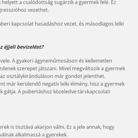
k helyett a csalódottság sugárzik a gyermek felé. Ez
gresszióhoz vezethet.
emberi kapcsolat hasadáshoz vezet, és másodlagos lelki
 éjjeli bevizelést?
i vele. A gyakori ágyneműmosáson és kellemetlen
zdenek szerepet játszani. Mivel megváltozik a gyermek
, az osztálykiránduláson már gondot jelenthet.
nt már kerülendő negatív lelki élmény, hisz a gyermek
 gátja. A pubertáshoz közeledve társkapcsolati
rek is tisztává akarjon válni. Ez a jele annak, hogy
n válnak alkalmassá a gyerekek.