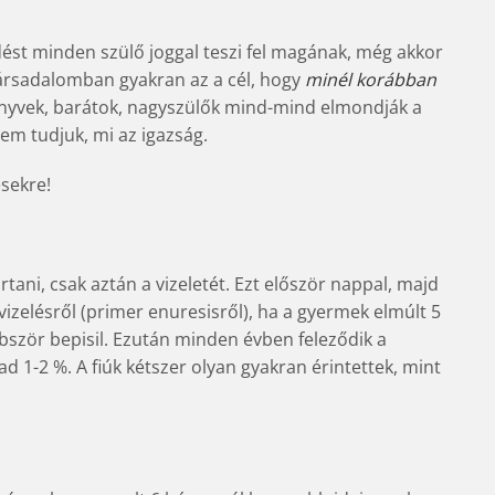
rdést minden szülő joggal teszi fel magának, még akkor
 társadalomban gyakran az a cél, hogy
minél korábban
önyvek, barátok, nagyszülők mind-mind elmondják a
m tudjuk, mi az igazság.
sekre!
rtani, csak aztán a vizeletét. Ezt először nappal, majd
vizelésről (primer enuresisről), ha a gyermek elmúlt 5
bször bepisil. Ezután minden évben feleződik a
d 1-2 %. A fiúk kétszer olyan gyakran érintettek, mint