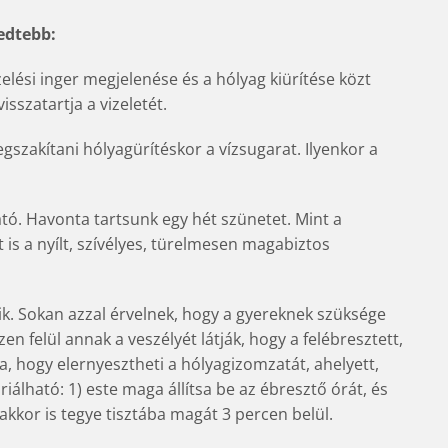
edtebb:
elési inger megjelenése és a hólyag kiürítése közt
isszatartja a vizeletét.
zakítani hólyagürítéskor a vízsugarat. Ilyenkor a
tó. Havonta tartsunk egy hét szünetet. Mint a
 is a nyílt, szívélyes, türelmesen magabiztos
olyik. Sokan azzal érvelnek, hogy a gyereknek szüksége
n felül annak a veszélyét látják, hogy a felébresztett,
, hogy elernyesztheti a hólyagizomzatát, ahelyett,
iálható: 1) este maga állítsa be az ébresztő órát, és
, akkor is tegye tisztába magát 3 percen belül.