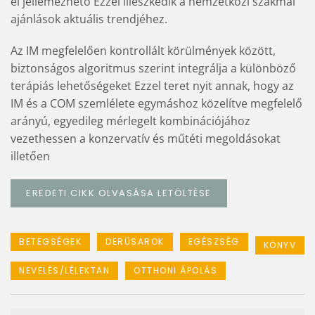
el jellemezhető Ezzel illeszkedik a nemzetközi szakmai
ajánlások aktuális trendjéhez.
Az IM megfelelően kontrollált körülmények között,
biztonságos algoritmus szerint integrálja a különböző
terápiás lehetőségeket Ezzel teret nyit annak, hogy az
IM és a COM szemlélete egymáshoz közelítve megfelelő
arányú, egyedileg mérlegelt kombinációjához
vezethessen a konzervatív és műtéti megoldásokat
illetően
EREDETI CIKK OLVASÁSA LETÖLTÉSE
BETEGSÉGEK
DERŰSAROK
EGÉSZSÉG
KÖNYV
NEVELÉS/LÉLEKTAN
OTTHONI ÁPOLÁS