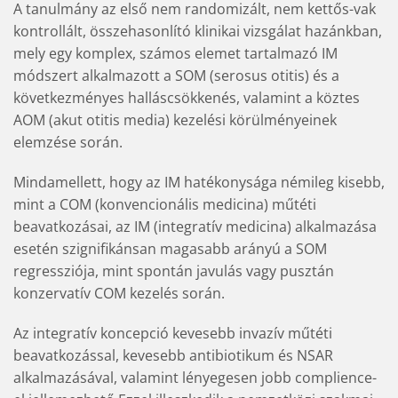
A tanulmány az első nem randomizált, nem kettős-vak
kontrollált, összehasonlító klinikai vizsgálat hazánkban,
mely egy komplex, számos elemet tartalmazó IM
módszert alkalmazott a SOM (serosus otitis) és a
következményes halláscsökkenés, valamint a köztes
AOM (akut otitis media) kezelési körülményeinek
elemzése során.
Mindamellett, hogy az IM hatékonysága némileg kisebb,
mint a COM (konvencionális medicina) műtéti
beavatkozásai, az IM (integratív medicina) alkalmazása
esetén szignifikánsan magasabb arányú a SOM
regressziója, mint spontán javulás vagy pusztán
konzervatív COM kezelés során.
Az integratív koncepció kevesebb invazív műtéti
beavatkozással, kevesebb antibiotikum és NSAR
alkalmazásával, valamint lényegesen jobb complience-