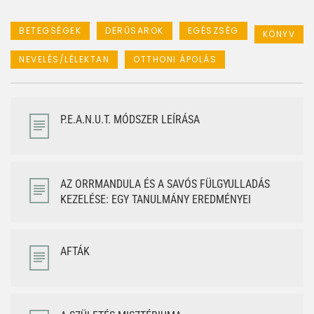
BETEGSÉGEK
DERŰSAROK
EGÉSZSÉG
KÖNYV
NEVELÉS/LÉLEKTAN
OTTHONI ÁPOLÁS
P.E.A.N.U.T. MÓDSZER LEÍRÁSA
AZ ORRMANDULA ÉS A SAVÓS FÜLGYULLADÁS
KEZELÉSE: EGY TANULMÁNY EREDMÉNYEI
AFTÁK