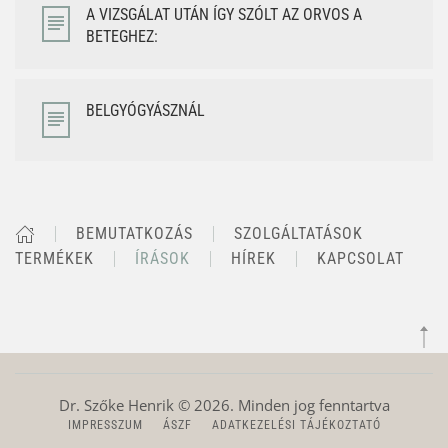
A VIZSGÁLAT UTÁN ÍGY SZÓLT AZ ORVOS A
BETEGHEZ:
BELGYÓGYÁSZNÁL
BEMUTATKOZÁS
SZOLGÁLTATÁSOK
TERMÉKEK
ÍRÁSOK
HÍREK
KAPCSOLAT
Dr. Szőke Henrik ©
2026
. Minden jog fenntartva
IMPRESSZUM
ÁSZF
ADATKEZELÉSI TÁJÉKOZTATÓ