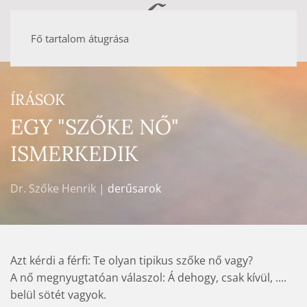
Fő tartalom átugrása
ÍRÁSOK
EGY "SZŐKE NŐ"
ISMERKEDIK
Dr. Szőke Henrik |
derűsarok
Azt kérdi a férfi: Te olyan tipikus szőke nő vagy?
A nő megnyugtatóan válaszol: Á dehogy, csak kívül, ....
belül sötét vagyok.