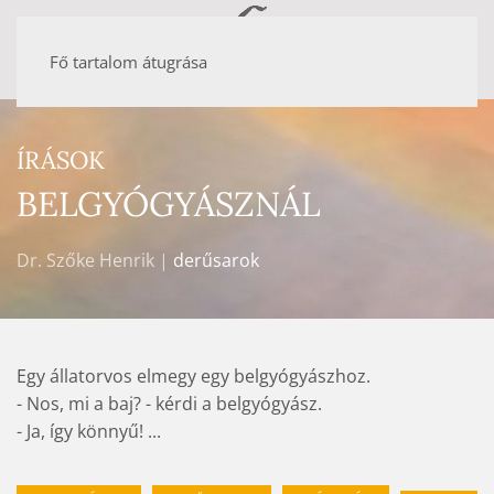
Fő tartalom átugrása
ÍRÁSOK
BELGYÓGYÁSZNÁL
Dr. Szőke Henrik |
derűsarok
Egy állatorvos elmegy egy belgyógyászhoz.
- Nos, mi a baj? - kérdi a belgyógyász.
- Ja, így könnyű! ...