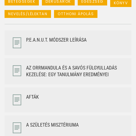
BETEGSÉGEK
DERŰSAROK
EGÉSZSÉG
KÖNYV
NEVELÉS/LÉLEKTAN
OTTHONI ÁPOLÁS
P.E.A.N.U.T. MÓDSZER LEÍRÁSA
AZ ORRMANDULA ÉS A SAVÓS FÜLGYULLADÁS
KEZELÉSE: EGY TANULMÁNY EREDMÉNYEI
AFTÁK
A SZÜLETÉS MISZTÉRIUMA