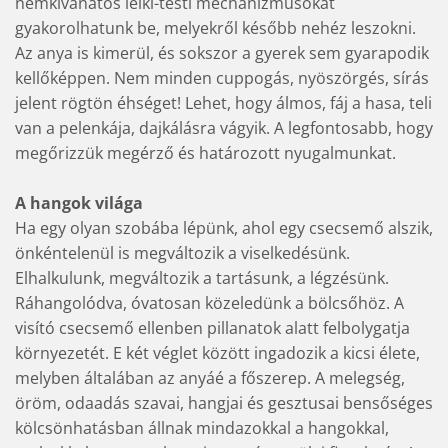
nemkívánatos lelki-testi mechanizmusokat
gyakorolhatunk be, melyekről később nehéz leszokni.
Az anya is kimerül, és sokszor a gyerek sem gyarapodik
kellőképpen. Nem minden cuppogás, nyöszörgés, sírás
jelent rögtön éhséget! Lehet, hogy álmos, fáj a hasa, teli
van a pelenkája, dajkálásra vágyik. A legfontosabb, hogy
megőrizzük megérző és határozott nyugalmunkat.
A hangok világa
Ha egy olyan szobába lépünk, ahol egy csecsemő alszik,
önkéntelenül is megváltozik a viselkedésünk.
Elhalkulunk, megváltozik a tartásunk, a légzésünk.
Ráhangolódva, óvatosan közeledünk a bölcsőhöz. A
visító csecsemő ellenben pillanatok alatt felbolygatja
környezetét. E két véglet között ingadozik a kicsi élete,
melyben általában az anyáé a főszerep. A melegség,
öröm, odaadás szavai, hangjai és gesztusai bensőséges
kölcsönhatásban állnak mindazokkal a hangokkal,