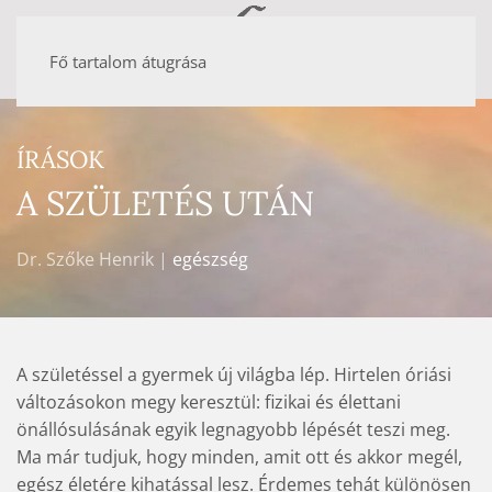
Fő tartalom átugrása
ÍRÁSOK
A SZÜLETÉS UTÁN
Dr. Szőke Henrik |
egészség
A születéssel a gyermek új világba lép. Hirtelen óriási
változásokon megy keresztül: fizikai és élettani
önállósulásának egyik legnagyobb lépését teszi meg.
Ma már tudjuk, hogy minden, amit ott és akkor megél,
egész életére kihatással lesz. Érdemes tehát különösen