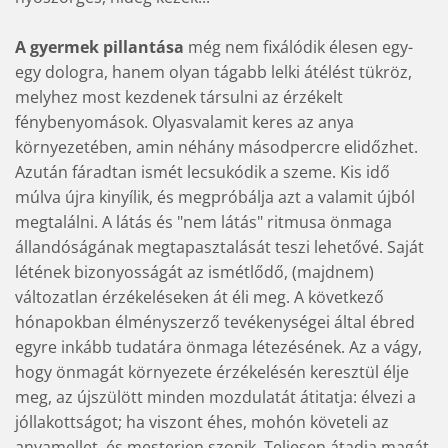
A gyermek pillantása
még nem fixálódik élesen egy-
egy dologra, hanem olyan tágabb lelki átélést tükröz,
melyhez most kezdenek társulni az érzékelt
fénybenyomások. Olyasvalamit keres az anya
környezetében, amin néhány másodpercre elidőzhet.
Azután fáradtan ismét lecsukódik a szeme. Kis idő
múlva újra kinyílik, és megpróbálja azt a valamit újból
megtalálni. A látás és "nem látás" ritmusa önmaga
állandóságának megtapasztalását teszi lehetővé. Saját
létének bizonyosságát az ismétlődő, (majdnem)
változatlan érzékeléseken át éli meg. A következő
hónapokban élményszerző tevékenységei által ébred
egyre inkább tudatára önmaga létezésének. Az a vágy,
hogy önmagát környezete érzékelésén keresztül élje
meg, az újszülött minden mozdulatát átitatja: élvezi a
jóllakottságot; ha viszont éhes, mohón követeli az
anyamellet, és mesterien szopik. Teljesen átadja magát