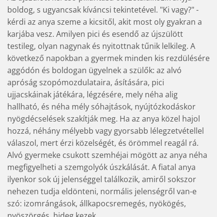
boldog, s ugyancsak kíváncsi tekintetével. "Ki vagy?" -
kérdi az anya szeme a kicsitől, akit most oly gyakran a
karjába vesz. Amilyen pici és esendő az újszülött
testileg, olyan nagynak és nyitottnak tűnik lelkileg. A
következő napokban a gyermek minden kis rezdülésére
aggódón és boldogan ügyelnek a szülők: az alvó
apróság szopómozdulataira, ásítására, pici
ujjacskáinak játékára, légzésére, mely néha alig
hallható, és néha mély sóhajtások, nyújtózkodáskor
nyögdécselések szakítják meg. Ha az anya közel hajol
hozzá, néhány mélyebb vagy gyorsabb lélegzetvétellel
válaszol, mert érzi közelségét, és örömmel reagál rá.
Alvó gyermeke csukott szemhéjai mögött az anya néha
megfigyelheti a szemgolyók úszkálását. A fiatal anya
ilyenkor sok új jelenséggel találkozik, amiről sokszor
nehezen tudja eldönteni, normális jelenségről van-e
szó: izomrángások, állkapocsremegés, nyökögés,
nyöszörgés, hideg kezek...