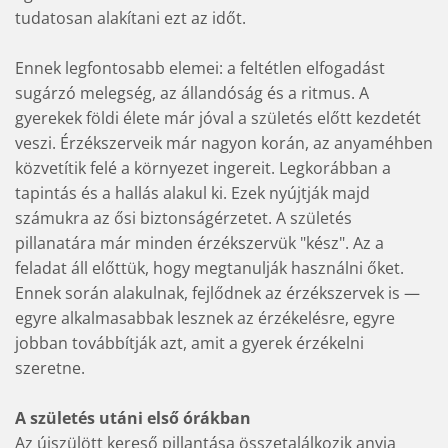
tudatosan alakítani ezt az időt.
Ennek legfontosabb elemei: a feltétlen elfogadást
sugárzó melegség, az állandóság és a ritmus. A
gyerekek földi élete már jóval a születés előtt kezdetét
veszi. Érzékszerveik már nagyon korán, az anyaméhben
közvetítik felé a környezet ingereit. Legkorábban a
tapintás és a hallás alakul ki. Ezek nyújtják majd
számukra az ősi biztonságérzetet. A születés
pillanatára már minden érzékszervük "kész". Az a
feladat áll előttük, hogy megtanulják használni őket.
Ennek során alakulnak, fejlődnek az érzékszervek is —
egyre alkalmasabbak lesznek az érzékelésre, egyre
jobban továbbítják azt, amit a gyerek érzékelni
szeretne.
A születés utáni első órákban
Az újszülött kereső pillantása összetalálkozik anyja