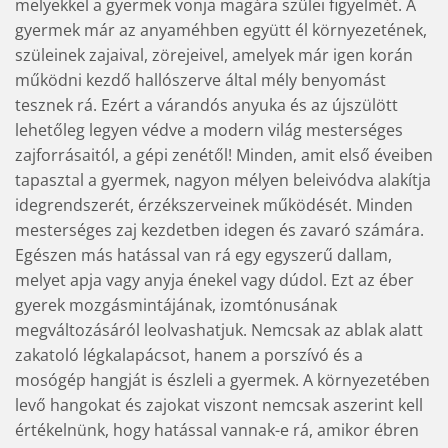
melyekkel a gyermek vonja magára szülei figyelmét. A
gyermek már az anyaméhben együtt él környezetének,
szüleinek zajaival, zörejeivel, amelyek már igen korán
működni kezdő hallószerve által mély benyomást
tesznek rá. Ezért a várandós anyuka és az újszülött
lehetőleg legyen védve a modern világ mesterséges
zajforrásaitól, a gépi zenétől! Minden, amit első éveiben
tapasztal a gyermek, nagyon mélyen beleivódva alakítja
idegrendszerét, érzékszerveinek működését. Minden
mesterséges zaj kezdetben idegen és zavaró számára.
Egészen más hatással van rá egy egyszerű dallam,
melyet apja vagy anyja énekel vagy dúdol. Ezt az éber
gyerek mozgásmintájának, izomtónusának
megváltozásáról leolvashatjuk. Nemcsak az ablak alatt
zakatoló légkalapácsot, hanem a porszívó és a
mosógép hangját is észleli a gyermek. A környezetében
levő hangokat és zajokat viszont nemcsak aszerint kell
értékelnünk, hogy hatással vannak-e rá, amikor ébren