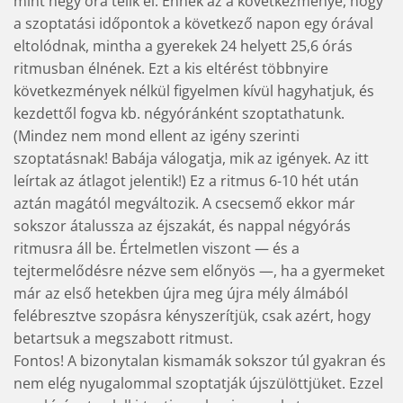
mint négy óra telik el. Ennek az a következménye, hogy
a szoptatási időpontok a következő napon egy órával
eltolódnak, mintha a gyerekek 24 helyett 25,6 órás
ritmusban élnének. Ezt a kis eltérést többnyire
következmények nélkül figyelmen kívül hagyhatjuk, és
kezdettől fogva kb. négyóránként szoptathatunk.
(Mindez nem mond ellent az igény szerinti
szoptatásnak! Babája válogatja, mik az igények. Az itt
leírtak az átlagot jelentik!) Ez a ritmus 6-10 hét után
aztán magától megváltozik. A csecsemő ekkor már
sokszor átalussza az éjszakát, és nappal négyórás
ritmusra áll be. Értelmetlen viszont — és a
tejtermelődésre nézve sem előnyös —, ha a gyermeket
már az első hetekben újra meg újra mély álmából
felébresztve szopásra kényszerítjük, csak azért, hogy
betartsuk a megszabott ritmust.
Fontos! A bizonytalan kismamák sokszor túl gyakran és
nem elég nyugalommal szoptatják újszülöttjüket. Ezzel