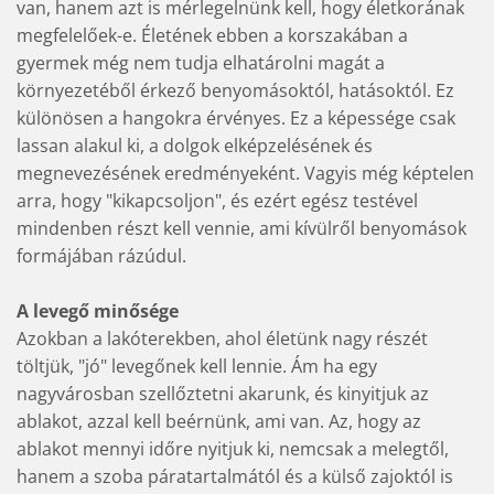
van, hanem azt is mérlegelnünk kell, hogy életkorának
megfelelőek-e. Életének ebben a korszakában a
gyermek még nem tudja elhatárolni magát a
környezetéből érkező benyomásoktól, hatásoktól. Ez
különösen a hangokra érvényes. Ez a képessége csak
lassan alakul ki, a dolgok elképzelésének és
megnevezésének eredményeként. Vagyis még képtelen
arra, hogy "kikapcsoljon", és ezért egész testével
mindenben részt kell vennie, ami kívülről benyomások
formájában rázúdul.
A levegő minősége
Azokban a lakóterekben, ahol életünk nagy részét
töltjük, "jó" levegőnek kell lennie. Ám ha egy
nagyvárosban szellőztetni akarunk, és kinyitjuk az
ablakot, azzal kell beérnünk, ami van. Az, hogy az
ablakot mennyi időre nyitjuk ki, nemcsak a melegtől,
hanem a szoba páratartalmától és a külső zajoktól is