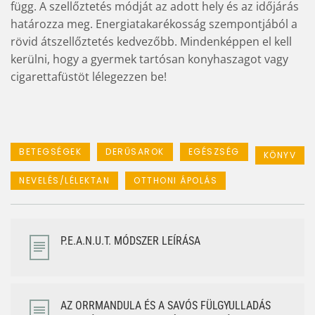
függ. A szellőztetés módját az adott hely és az időjárás
határozza meg. Energiatakarékosság szempontjából a
rövid átszellőztetés kedvezőbb. Mindenképpen el kell
kerülni, hogy a gyermek tartósan konyhaszagot vagy
cigarettafüstöt lélegezzen be!
BETEGSÉGEK
DERŰSAROK
EGÉSZSÉG
KÖNYV
NEVELÉS/LÉLEKTAN
OTTHONI ÁPOLÁS
P.E.A.N.U.T. MÓDSZER LEÍRÁSA
AZ ORRMANDULA ÉS A SAVÓS FÜLGYULLADÁS