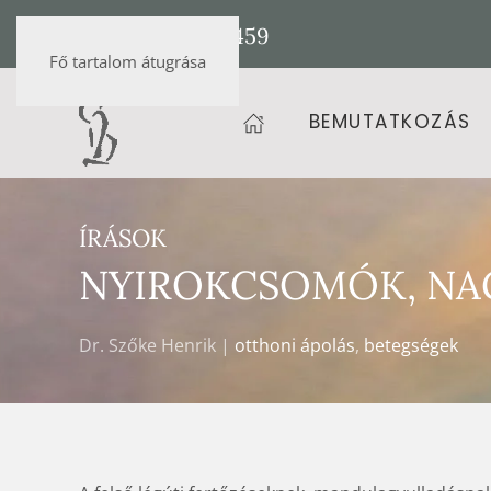
+36 20 472 9459
Fő tartalom átugrása
BEMUTATKOZÁS
ÍRÁSOK
NYIROKCSOMÓK, NA
Dr. Szőke Henrik |
otthoni ápolás
,
betegségek