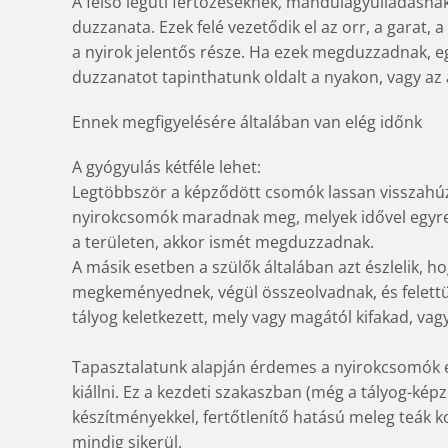
A felső légúti fertőzéseknek, mandulagyulladásn
duzzanata. Ezek felé vezetődik el az orr, a garat,
a nyirok jelentős része. Ha ezek megduzzadnak,
duzzanatot tapinthatunk oldalt a nyakon, vagy az 
Ennek megfigyelésére általában van elég időnk
A gyógyulás kétféle lehet:
Legtöbbször a képződött csomók lassan visszahú
nyirokcsomók maradnak meg, melyek idővel egyre k
a területen, akkor ismét megduzzadnak.
A másik esetben a szülők általában azt észlelik,
megkeményednek, végül összeolvadnak, és felettük 
tályog keletkezett, mely vagy magától kifakad, vagy
Tapasztalatunk alapján érdemes a nyirokcsomók e
kiállni. Ez a kezdeti szakaszban (még a tályog-kép
készítményekkel, fertőtlenítő hatású meleg teák 
mindig sikerül.