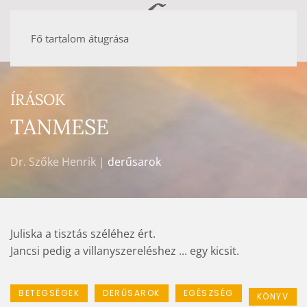
Fő tartalom átugrása
ÍRÁSOK
TANMESE
Dr. Szőke Henrik |
derűsarok
Juliska a tisztás széléhez ért.
Jancsi pedig a villanyszereléshez ... egy kicsit.
BETEGSÉGEK
DERŰSAROK
EGÉSZSÉG
KÖNYV