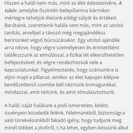
Hiszen a halál nem más, mint az élet édestestvére,
A
tükör
, amelybe őszintén belepillantva bármikor
mérlegre tehetjük életünk eddigi súlyát és értékeit.
Barátaink, szeretteink halála sem más, mint az utolsó
tanítás, amellyel a távozó még megajándékoz
bennünket végső búcsúzásakor. Egy utolsó ajándék
arra nézve, hogy végre személyesen és érintettként
találkozzunk az elmúlással, a fizikai lét elkerülhetetlen
befejezésével, és végre rendezhessük vele a
kapcsolatunkat. Figyelmeztetés, hogy számunkra is
eljön majd a pillanat, amikor az élet kapuján kilépve
kendőzetlenül szembe kell néznünk önmagunkkal,
mindazzal, amit tettünk, és amit elmulasztottunk.
A halál, saját halálunk a jövő ismeretlen, ködös
ösvényein közeledik felénk. Félelmünkből, biztonságra
való törekvésünkből fakadó igény, hogy tudjunk meg
minél többet a jövőről, s ha lehet, egyben kössünk alkut