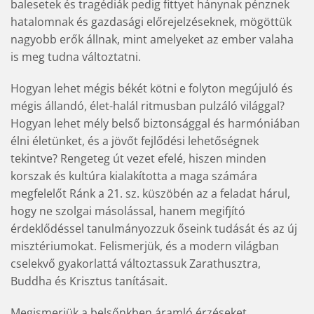
balesetek és tragédiák pedig fittyet hánynak pénznek
hatalomnak és gazdasági előrejelzéseknek, mögöttük
nagyobb erők állnak, mint amelyeket az ember valaha
is meg tudna változtatni.
Hogyan lehet mégis békét kötni e folyton megújuló és
mégis állandó, élet-halál ritmusban pulzáló világgal?
Hogyan lehet mély belső biztonsággal és harmóniában
élni életünket, és a jövőt fejlődési lehetőségnek
tekintve? Rengeteg út vezet efelé, hiszen minden
korszak és kultúra kialakította a maga számára
megfelelőt Ránk a 21. sz. küszöbén az a feladat hárul,
hogy ne szolgai másolással, hanem megifjító
érdeklődéssel tanulmányozzuk őseink tudását és az új
misztériumokat. Felismerjük, és a modern világban
cselekvő gyakorlattá változtassuk Zarathusztra,
Buddha és Krisztus tanításait.
Megismerjük a belsőnkben áramló érzéseket,