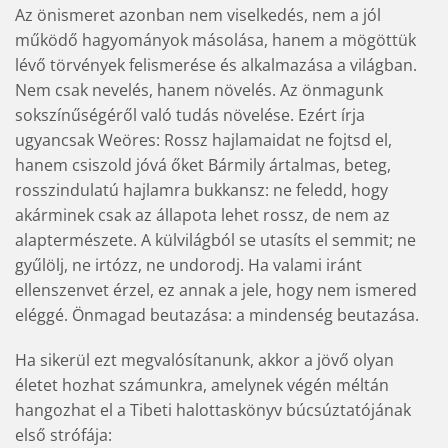
Az önismeret azonban nem viselkedés, nem a jól
működő hagyományok másolása, hanem a mögöttük
lévő törvények felismerése és alkalmazása a világban.
Nem csak nevelés, hanem növelés. Az önmagunk
sokszínűségéről való tudás növelése. Ezért írja
ugyancsak Weöres: Rossz hajlamaidat ne fojtsd el,
hanem csiszold jóvá őket Bármily ártalmas, beteg,
rosszindulatú hajlamra bukkansz: ne feledd, hogy
akárminek csak az állapota lehet rossz, de nem az
alaptermészete. A külvilágból se utasíts el semmit; ne
gyűlölj, ne irtózz, ne undorodj. Ha valami iránt
ellenszenvet érzel, ez annak a jele, hogy nem ismered
eléggé. Önmagad beutazása: a mindenség beutazása.
Ha sikerül ezt megvalósítanunk, akkor a jövő olyan
életet hozhat számunkra, amelynek végén méltán
hangozhat el a Tibeti halottaskönyv búcsúztatójának
első strófája: