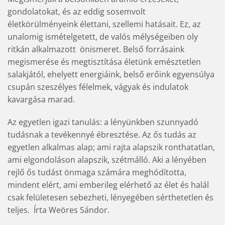
gondolatokat, és az eddig sosemvolt
életkörülményeink élettani, szellemi hatásait. Ez, az
unalomig ismételgetett, de valós mélységeiben oly
ritkán alkalmazott  önismeret. Belső forrásaink
megismerése és megtisztítása életünk emésztetlen
salakjától, ehelyett energiáink, belső erőink egyensúlya
csupán szeszélyes félelmek, vágyak és indulatok
kavargása marad.
Az egyetlen igazi tanulás: a lényünkben szunnyadó
tudásnak a tevékennyé ébresztése. Az ős tudás az
egyetlen alkalmas alap; ami rajta alapszik ronthatatlan,
ami elgondoláson alapszik, szétmálló. Aki a lényében
rejlő ős tudást önmaga számára meghódította,
mindent elért, ami emberileg elérhető az élet és halál
csak felületesen sebezheti, lényegében sérthetetlen és
teljes.  Írta Weöres Sándor.