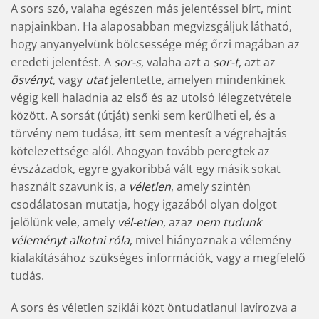
A sors szó, valaha egészen más jelentéssel bírt, mint
napjainkban. Ha alaposabban megvizsgáljuk látható,
hogy anyanyelvünk bölcsessége még őrzi magában az
eredeti jelentést. A
sor-s
, valaha azt a
sor-t
, azt az
ösvényt
, vagy
utat
jelentette, amelyen mindenkinek
végig kell haladnia az első és az utolsó lélegzetvétele
között. A sorsát (útját) senki sem kerülheti el, és a
törvény nem tudása, itt sem mentesít a végrehajtás
kötelezettsége alól. Ahogyan tovább peregtek az
évszázadok, egyre gyakoribbá vált egy másik sokat
használt szavunk is, a
véletlen
, amely szintén
csodálatosan mutatja, hogy igazából olyan dolgot
jelölünk vele, amely
vél-etlen
, azaz
nem tudunk
véleményt alkotni róla
, mivel hiányoznak a vélemény
kialakításához szükséges információk, vagy a megfelelő
tudás.
A sors és véletlen sziklái közt öntudatlanul lavírozva a