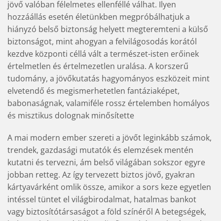
jövő valóban félelmetes ellenféllé válhat. Ilyen
hozzáállás esetén életünkben megpróbálhatjuk a
hiányzó belső biztonság helyett megteremteni a külső
biztonságot, mint ahogyan a felvilágosodás korától
kezdve központi céllá vált a természet-isten erőinek
értelmetlen és értelmezetlen uralása. A korszerű
tudomány, a jövőkutatás hagyományos eszközeit mint
elvetendő és megismerhetetlen fantáziaképet,
babonaságnak, valamiféle rossz értelemben homályos
és misztikus dolognak minősítette
A mai modern ember szereti a jövőt leginkább számok,
trendek, gazdasági mutatók és elemzések mentén
kutatni és tervezni, ám belső világában sokszor egyre
jobban retteg. Az így tervezett biztos jövő, gyakran
kártyavárként omlik össze, amikor a sors keze egyetlen
intéssel tüntet el világbirodalmat, hatalmas bankot
vagy biztosítótársaságot a föld színéről A betegségek,