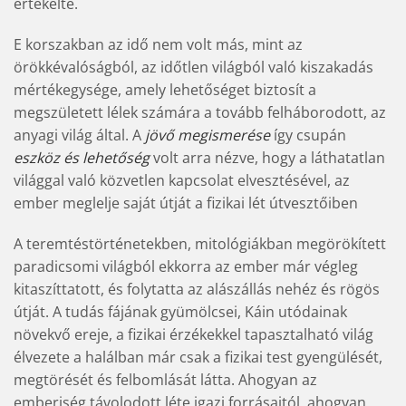
értékelte.
E korszakban az idő nem volt más, mint az
örökkévalóságból, az időtlen világból való kiszakadás
mértékegysége, amely lehetőséget biztosít a
megszületett lélek számára a tovább felháborodott, az
anyagi világ által. A
jövő megismerése
így csupán
eszköz és lehetőség
volt arra nézve, hogy a láthatatlan
világgal való közvetlen kapcsolat elvesztésével, az
ember meglelje saját útját a fizikai lét útvesztőiben
A teremtéstörténetekben, mitológiákban megörökített
paradicsomi világból ekkorra az ember már végleg
kitaszíttatott, és folytatta az alászállás nehéz és rögös
útját. A tudás fájának gyümölcsei, Káin utódainak
növekvő ereje, a fizikai érzékekkel tapasztalható világ
élvezete a halálban már csak a fizikai test gyengülését,
megtörését és felbomlását látta. Ahogyan az
emberiség távolodott léte igazi forrásaitól, ahogyan