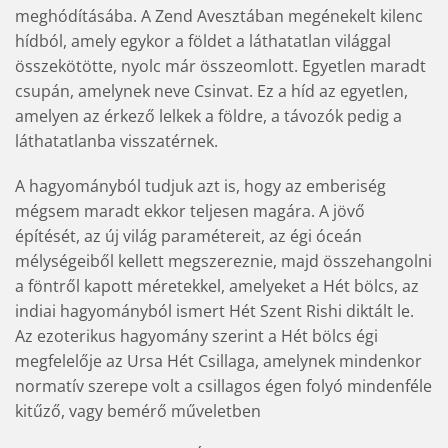
meghódításába. A Zend Avesztában megénekelt kilenc
hídból, amely egykor a földet a láthatatlan világgal
összekötötte, nyolc már összeomlott. Egyetlen maradt
csupán, amelynek neve Csinvat. Ez a híd az egyetlen,
amelyen az érkező lelkek a földre, a távozók pedig a
láthatatlanba visszatérnek.
A hagyományból tudjuk azt is, hogy az emberiség
mégsem maradt ekkor teljesen magára. A jövő
építését, az új világ paramétereit, az égi óceán
mélységeiből kellett megszereznie, majd összehangolni
a föntről kapott méretekkel, amelyeket a Hét bölcs, az
indiai hagyományból ismert Hét Szent Rishi diktált le.
Az ezoterikus hagyomány szerint a Hét bölcs égi
megfelelője az Ursa Hét Csillaga, amelynek mindenkor
normatív szerepe volt a csillagos égen folyó mindenféle
kitűző, vagy bemérő műveletben