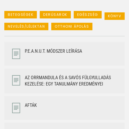
BETEGSÉGEK
DERŰSAROK
EGÉSZSÉG
KÖNYV
NEVELÉS/LÉLEKTAN
OTTHONI ÁPOLÁS
P.E.A.N.U.T. MÓDSZER LEÍRÁSA
AZ ORRMANDULA ÉS A SAVÓS FÜLGYULLADÁS
KEZELÉSE: EGY TANULMÁNY EREDMÉNYEI
AFTÁK