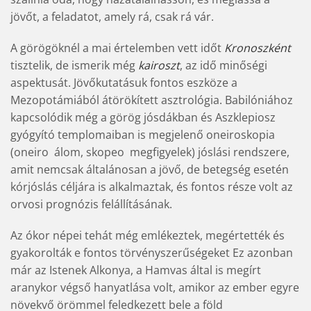
jövőt, a feladatot, amely rá, csak rá vár.
A görögöknél a mai értelemben vett időt
Kronoszként
tisztelik, de ismerik még
kairoszt
, az idő minőségi
aspektusát. Jövőkutatásuk fontos eszköze a
Mezopotámiából átörökített asztrológia. Babilóniához
kapcsolódik még a görög jósdákban és Aszklepiosz
gyógyító templomaiban is megjelenő oneiroskopia
(oneiro  álom, skopeo  megfigyelek) jóslási rendszere,
amit nemcsak általánosan a jövő, de betegség esetén
kórjóslás céljára is alkalmaztak, és fontos része volt az
orvosi prognózis felállításának.
Az ókor népei tehát még emlékeztek, megértették és
gyakorolták e fontos törvényszerűségeket Ez azonban
már az Istenek Alkonya, a Hamvas által is megírt
aranykor végső hanyatlása volt, amikor az ember egyre
növekvő örömmel feledkezett bele a föld