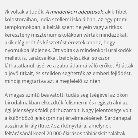
?k voltak a tudók.
A mindenkori adeptusok
, akik Tibet
kolostoraiban, India szellemi iskoláiban, az egyiptomi
templomokban, a kelták szent helyein vagy a titkos
keresztény misztériumiskolákban várták mindazokat,
akik elég erőt és késztetést éreztek ahhoz, hogy
nyomukba lépjenek. Ott voltak a mindenkori uralkodók
mellett is, tanácsaikkal, befolyásukkal sokszor
láthatatlanul kísérve a zabolátlanná váló erőket Átlátták
a jövő titkait, és szelíden segítették az emberi fejlődést,
mindig megtartva azt a megfelelő szinten.
A magas szintű beavatotti tudás segítségével az ókori
birodalmakban elkezdték felismerni és regisztrálni az
égi jelenségek földi párhuzamait. Nagy jelentősége volt
a különböző jelek (omina) értelmezésének. Sardanapal
asszíriai király (Kr.e.7.sz.) könyvtára, amelynek
feltárásánál közel 20 000 ékírásos táblácskát találtak,