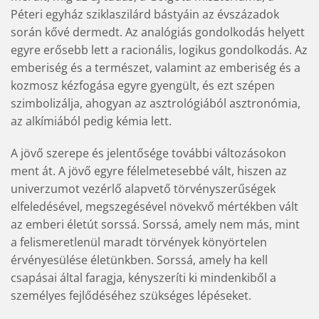
Péteri egyház sziklaszilárd bástyáin az évszázadok
során kővé dermedt. Az analógiás gondolkodás helyett
egyre erősebb lett a racionális, logikus gondolkodás. Az
emberiség és a természet, valamint az emberiség és a
kozmosz kézfogása egyre gyengült, és ezt szépen
szimbolizálja, ahogyan az asztrológiából asztronómia,
az alkímiából pedig kémia lett.
A jövő szerepe és jelentősége további változásokon
ment át. A jövő egyre félelmetesebbé vált, hiszen az
univerzumot vezérlő alapvető törvényszerűségek
elfeledésével, megszegésével növekvő mértékben vált
az emberi életút sorssá. Sorssá, amely nem más, mint
a felismeretlenül maradt törvények könyörtelen
érvényesülése életünkben. Sorssá, amely ha kell
csapásai által faragja, kényszeríti ki mindenkiből a
személyes fejlődéséhez szükséges lépéseket.