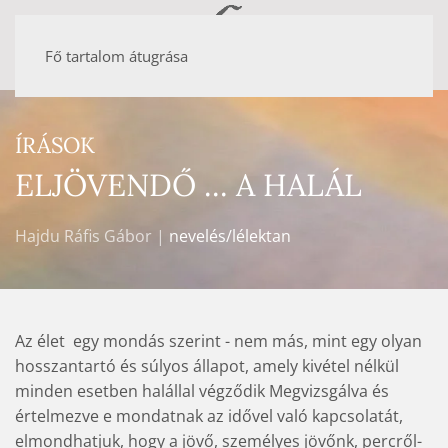
Fő tartalom átugrása
ÍRÁSOK
ELJÖVENDŐ ... A HALÁL
Hajdu Ráfis Gábor |
nevelés/lélektan
Az élet  egy mondás szerint - nem más, mint egy olyan
hosszantartó és súlyos állapot, amely kivétel nélkül
minden esetben halállal végződik Megvizsgálva és
értelmezve e mondatnak az idővel való kapcsolatát,
elmondhatjuk, hogy a jövő, személyes jövőnk, percről-