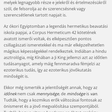
melyek legnagyobb része e jelekről és értelmezésükről
szól, de felsorolja az év szerencsésnek vagy
szerencsétlenek tartott napjait is.
Az ókori Egyiptomban a legendás hermetikus beavatási
iskola papjai, a Corpus Hermeticum 42 kötetének
avatott ismerői voltak, és elképesztően pontos
csillagászati ismeretekkel és ma már elképzelhetetlen
mágikus képességekkel rendelkeztek. Indiában a hindu
asztrológia, míg Kínában a Ji King jellemzi azt az időtlen
tudásanyagot, amely máig fennmaradva fémjelzi az
ezoterikus tudás, így az ezoterikus jövőkutatás
minőségét is.
Ekkor még ismerték a jelentőségét annak, hogy az
időnek
nem csak
mennyisége
, de
minősége
is
van
.
Tudták, hogy a kozmikus erők változásai fontosak az
önismeret és a jövő megvalósítása szempontjából.