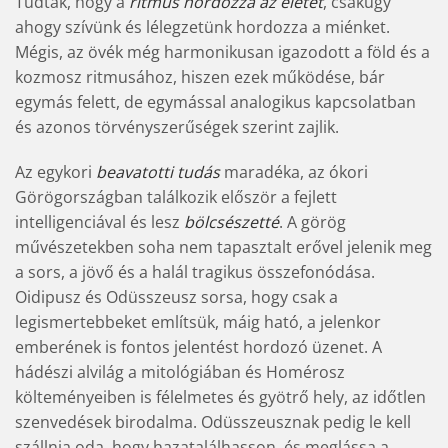
Tudták, hogy a
ritmus hordozza az
életet
, csakúgy
ahogy szívünk és lélegzetünk hordozza a miénket.
Mégis, az övék még harmonikusan igazodott a föld és a
kozmosz ritmusához, hiszen ezek működése, bár
egymás felett, de egymással analogikus kapcsolatban
és azonos törvényszerűségek szerint zajlik.
Az egykori
beavatotti tudás
maradéka, az ókori
Görögországban találkozik először a fejlett
intelligenciával és lesz
bölcsészetté
. A görög
művészetekben soha nem tapasztalt erővel jelenik meg
a sors, a jövő és a halál tragikus összefonódása.
Oidipusz és Odüsszeusz sorsa, hogy csak a
legismertebbeket említsük, máig ható, a jelenkor
emberének is fontos jelentést hordozó üzenet. A
hádészi alvilág a mitológiában és Homérosz
költeményeiben is félelmetes és gyötrő hely, az időtlen
szenvedések birodalma. Odüsszeusznak pedig le kell
szállnia oda, hogy hazatalálhasson, és meglássa a