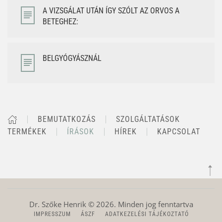
A VIZSGÁLAT UTÁN ÍGY SZÓLT AZ ORVOS A
BETEGHEZ:
BELGYÓGYÁSZNÁL
BEMUTATKOZÁS
SZOLGÁLTATÁSOK
TERMÉKEK
ÍRÁSOK
HÍREK
KAPCSOLAT
Dr. Szőke Henrik ©
2026
. Minden jog fenntartva
IMPRESSZUM
ÁSZF
ADATKEZELÉSI TÁJÉKOZTATÓ