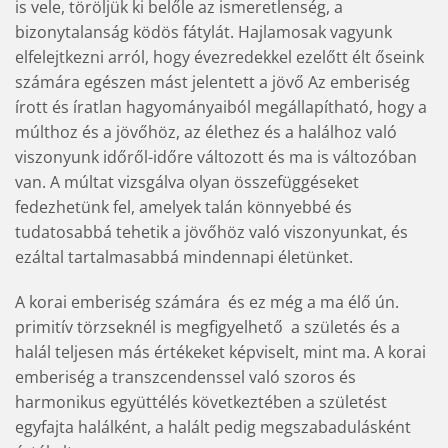
is vele, töröljük ki belőle az ismeretlenség, a
bizonytalanság ködös fátylát. Hajlamosak vagyunk
elfelejtkezni arról, hogy évezredekkel ezelőtt élt őseink
számára egészen mást jelentett a jövő Az emberiség
írott és íratlan hagyományaiból megállapítható, hogy a
múlthoz és a jövőhöz, az élethez és a halálhoz való
viszonyunk időről-időre változott és ma is változóban
van. A múltat vizsgálva olyan összefüggéseket
fedezhetünk fel, amelyek talán könnyebbé és
tudatosabbá tehetik a jövőhöz való viszonyunkat, és
ezáltal tartalmasabbá mindennapi életünket.
A korai emberiség számára  és ez még a ma élő ún.
primitív törzseknél is megfigyelhető  a születés és a
halál teljesen más értékeket képviselt, mint ma. A korai
emberiség a transzcendenssel való szoros és
harmonikus együttélés következtében a születést
egyfajta halálként, a halált pedig megszabadulásként