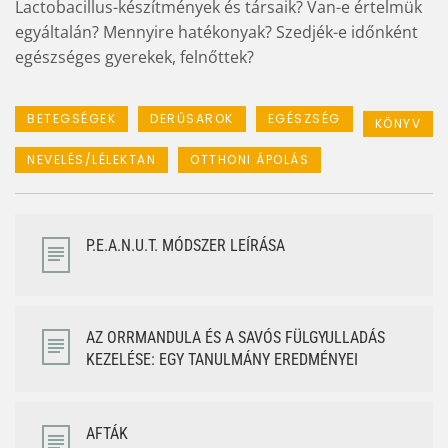
Lactobacillus-készítmények és társaik? Van-e értelmük
egyáltalán? Mennyire hatékonyak? Szedjék-e időnként
egészséges gyerekek, felnőttek?
BETEGSÉGEK
DERŰSAROK
EGÉSZSÉG
KÖNYV
NEVELÉS/LÉLEKTAN
OTTHONI ÁPOLÁS
P.E.A.N.U.T. MÓDSZER LEÍRÁSA
AZ ORRMANDULA ÉS A SAVÓS FÜLGYULLADÁS
KEZELÉSE: EGY TANULMÁNY EREDMÉNYEI
AFTÁK