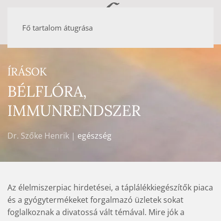
Fő tartalom átugrása
ÍRÁSOK
BÉLFLÓRA,
IMMUNRENDSZER
Dr. Szőke Henrik |
egészség
Az élelmiszerpiac hirdetései, a táplálékkiegészítők piaca
és a gyógytermékeket forgalmazó üzletek sokat
foglalkoznak a divatossá vált témával. Mire jók a