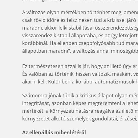
A változás olyan mértékben történhet meg, amenny
csak rövid időre és felszínesen tud a krízissel jár
maradni, akkor lelki stabilitása, összerendezettsé
visszarendezik stabil állapotába, és az így létrejö
korábbinál. Ha ellenben cseppfolyósabb tud mara
állapotban maradni", a változás annál minőségibb
Ez természetesen azzal is jár, hogy az illető úgy 
És valóban ez történik, hiszen változik, másként v
akarni kell. Különben a korábbi automatizmusok 
Számomra jónak tűnik a kritikus állapot olyan mér
integritását, azonban képes megteremteni a lehe
mértékét, a környezeti hatásra reagálva az illető 
környezetét alkotó személyek gondolatai, érzései,
Az ellenállás mibenlétéről