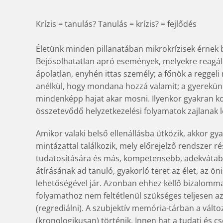
Krízis = tanulás? Tanulás = krízis? = fejlődés
Életünk minden pillanatában mikrokrízisek érnek b
Bejósolhatatlan apró események, melyekre reagálnu
ápolatlan, enyhén ittas személy; a főnök a reggel
anélkül, hogy mondana hozzá valamit; a gyerekün
mindenképp hajat akar mosni. Ilyenkor gyakran ko
összetevődő helyzetkezelési folyamatok zajlanak 
Amikor valaki belső ellenállásba ütközik, akkor gya
mintázattal találkozik, mely előrejelző rendszer ré
tudatosítására és más, kompetensebb, adekvátabb
átírásának ad tanuló, gyakorló teret az élet, az
lehetőségével jár. Azonban ehhez kellő bizalommal 
folyamathoz nem feltétlenül szükséges teljesen az 
(regrediálni). A szubjektív memória-tárban a vált
(kronologikusan) történik. Innen hat a tudati és cs