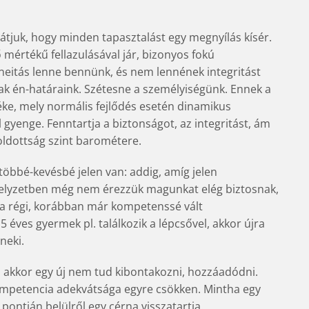
 látjuk, hogy minden tapasztalást egy megnyílás kísér.
mértékű fellazulásával jár, bizonyos fokú
aneitás lenne bennünk, és nem lennének integritást
k én-határaink. Szétesne a személyiségünk. Ennek a
ke, mely normális fejlődés esetén dinamikus
gyenge. Fenntartja a biztonságot, az integritást, ám
-oldottság szint barométere.
többé-kevésbé jelen van: addig, amíg jelen
 helyzetben még nem érezzük magunkat elég biztosnak,
k a régi, korábban már kompetenssé vált
éves gyermek pl. találkozik a lépcsővel, akkor újra
neki.
, akkor egy új nem tud kibontakozni, hozzáadódni.
kompetencia adekvátsága egyre csökken. Mintha egy
pontján belülről egy cérna visszatartja.