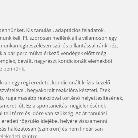
ennünket. Kis tanulási, adaptációs feladatok.
nk kell. Pl. szorosan mellénk áll a villamoson egy
i munkamegbeszélésen szúrós pillantással ránk néz,
k a pár perc múlva érkező vendégek előtt még
mplex, bevált, nagyrészt kondicionált elemekből
le bennünk.
kran egy régi eredetű, kondicionált krízis-kezelő
szvételével, begyakorolt reakcióra készteti. Ezek
, rugalmasabb reakcióval történő helyettesítésének,
 önismereti út. Ez a spontaneitás megjelenésének
teli térre és időre van szükség. Az át-tanulási
eredeti rögzülés idejébe, helyére visszamenni
ozás hálózatosan (szinkron) és nem lineárisan
elekedeti szintre.