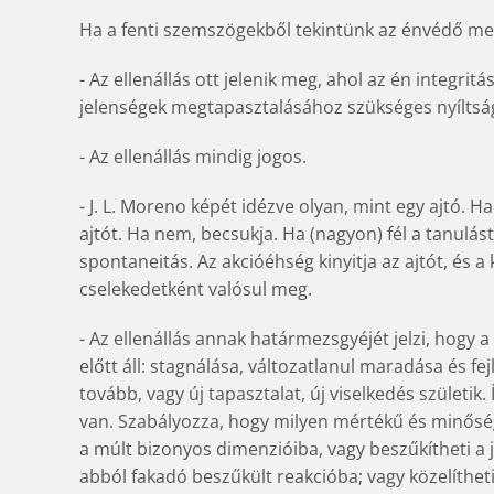
Ha a fenti szemszögekből tekintünk az énvédő mec
- Az ellenállás ott jelenik meg, ahol az én integ
jelenségek megtapasztalásához szükséges nyíltság
- Az ellenállás mindig jogos.
- J. L. Moreno képét idézve olyan, mint egy ajtó. Ha 
ajtót. Ha nem, becsukja. Ha (nagyon) fél a tanulástó
spontaneitás. Az akcióéhség kinyitja az ajtót, és a 
cselekedetként valósul meg.
- Az ellenállás annak határmezsgyéjét jelzi, hogy 
előtt áll: stagnálása, változatlanul maradása és fe
tovább, vagy új tapasztalat, új viselkedés születik. 
van. Szabályozza, hogy milyen mértékű és minőségű 
a múlt bizonyos dimenzióiba, vagy beszűkítheti a je
abból fakadó beszűkült reakcióba; vagy közelítheti 