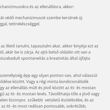
hanizmusokra és az ellenállásra, akkor:
ritását védő mechanizmusok szembe kerülnek új
gal, tettrekészséggel.
az illető tanulni, tapasztalni akar, akkor kinyitja ezt az
l, akár be is zárja. Az ajtó belső oldalán ott van a
kiszabadult spontaneitás a kreativitás által újfajta
a személyiség épp egy olyan ponton van, ahol válaszút
jlődése között. Vagy a régi minta kondicionálódik
Így az ellenállás múlt és jövő között az itt- és mostan
az itt- és mostan levés. Távolíthatja tőle a jövő vagy
len bizonyos  szűkebb  vetületű észlelésébe, és az
az itt- és most reálisan pontosabb, sokrétűbb,