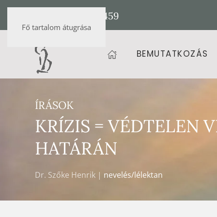
+36 20 472 9459
Fő tartalom átugrása
BEMUTATKOZÁS
ÍRÁSOK
KRÍZIS = VÉDTELEN 
HATÁRÁN
Dr. Szőke Henrik |
nevelés/lélektan