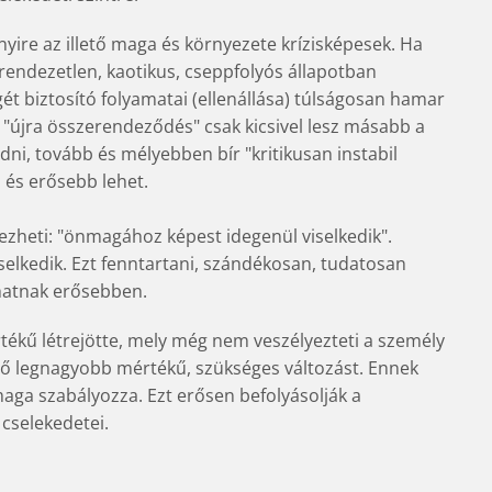
ire az illető maga és környezete krízisképesek. Ha
ó rendezetlen, kaotikus, cseppfolyós állapotban
gét biztosító folyamatai (ellenállása) túlságosan hamar
tt "újra összerendeződés" csak kicsivel lesz másabb a
dni, tovább és mélyebben bír "kritikusan instabil
 és erősebb lehet.
érezheti: "önmagához képest idegenül viselkedik".
iselkedik. Ezt fenntartani, szándékosan, tudatosan
hatnak erősebben.
tékű létrejötte, mely még nem veszélyezteti a személy
tő legnagyobb mértékű, szükséges változást. Ennek
maga szabályozza. Ezt erősen befolyásolják a
 cselekedetei.