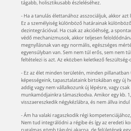
tágabb, holisztikusabb észleléséhez.
- Ha a tanulás élettanához asszociáljuk, akkor azt
Ez a személyiség különböző határainak különböző 
dezintegrációval. Ha csak az akcióéhség, a spont
védő mechanizmusok, akkor teljesen feloldódnána
megnyílásnak van egy normális, egészséges mérté
egyensúlyban van. Sem nem túl erős, sem nem túl 
feltételezi is azt. Az eközben keletkező feszültség
- Ez az élet minden területén, minden pillanatban 
képességeink, tapasztalataink birtokában egy új
addig vagy nem vállalkozunk új lépésre, vagy csa
munkamódjainkra támaszkodva. Amikor egy kb. 1,5 
visszaereszkedik négykézlábra, és nem állva indul 
- Ám ha valaki ragaszkodik régi kompetenciájához
Nem tud integrálódni a régibe és így az eredeti 
rugalmas gömb tágulni akarna, de felületének egy 