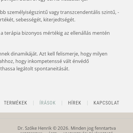
bb személyiségszintű vagy transzcendentális szintű, -
rtékét, sebességét, kiterjedtségét.
s a terápia bizonyos mértékig az ellenállás mentén
nnek dinamikáját. Azt kell felismerje, hogy milyen
 ahhoz, hogy inkompetenssé vált énvédő
hassa legátolt spontaneitását.
TERMÉKEK
ÍRÁSOK
HÍREK
KAPCSOLAT
Dr. Szőke Henrik ©
2026
. Minden jog fenntartva