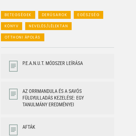
BETEGSÉGEK
DERŰSAROK
EGÉSZSÉG
KÖNYV
NEVELÉS/LÉLEKTAN
OTTHONI ÁPOLÁS
P.E.A.N.U.T. MÓDSZER LEÍRÁSA
AZ ORRMANDULA ÉS A SAVÓS
FÜLGYULLADÁS KEZELÉSE: EGY
TANULMÁNY EREDMÉNYEI
AFTÁK