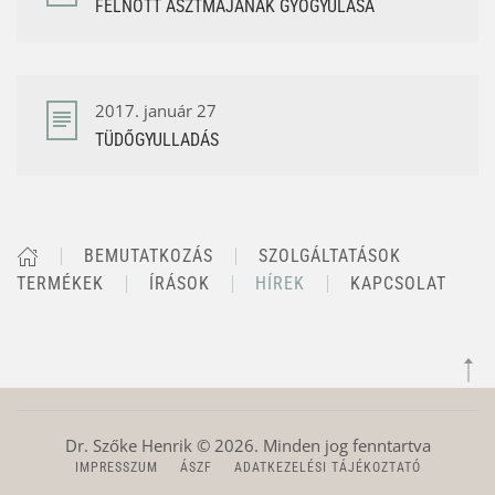
FELNŐTT ASZTMÁJÁNAK GYÓGYULÁSA
2017. január 27
TÜDŐGYULLADÁS
BEMUTATKOZÁS
SZOLGÁLTATÁSOK
TERMÉKEK
ÍRÁSOK
HÍREK
KAPCSOLAT
Dr. Szőke Henrik ©
2026
. Minden jog fenntartva
IMPRESSZUM
ÁSZF
ADATKEZELÉSI TÁJÉKOZTATÓ