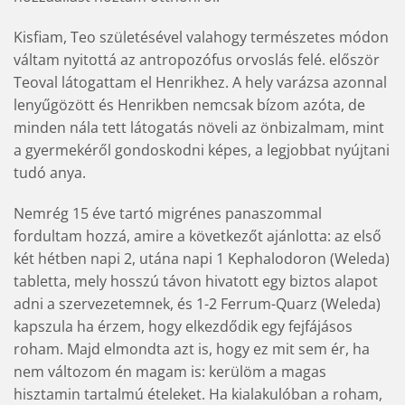
Kisfiam, Teo születésével valahogy természetes módon
váltam nyitottá az antropozófus orvoslás felé. először
Teoval látogattam el Henrikhez. A hely varázsa azonnal
lenyűgözött és Henrikben nemcsak bízom azóta, de
minden nála tett látogatás növeli az önbizalmam, mint
a gyermekéről gondoskodni képes, a legjobbat nyújtani
tudó anya.
Nemrég 15 éve tartó migrénes panaszommal
fordultam hozzá, amire a következőt ajánlotta: az első
két hétben napi 2, utána napi 1 Kephalodoron (Weleda)
tabletta, mely hosszú távon hivatott egy biztos alapot
adni a szervezetemnek, és 1-2 Ferrum-Quarz (Weleda)
kapszula ha érzem, hogy elkezdődik egy fejfájásos
roham. Majd elmondta azt is, hogy ez mit sem ér, ha
nem változom én magam is: kerülöm a magas
hisztamin tartalmú ételeket. Ha kialakulóban a roham,