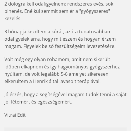
2 dologra kell odafigyelnem: rendszeres evés, sok
pihenés. Enélkül semmit sem ér a "gyógyszeres"
kezelés.
3 hónapja kezdtem a kúrát, azóta tudatosabban
odafigyelek arra, hogy mit eszem és hogyan érzem
magam. Figyelek belső feszültségeim levezetésére.
Volt még egy olyan rohamom, amit nem sikerült
időben elkapnom és így hagyományos gyógyszerhez
nyúltam, de volt legalább 5-6 amelyet sikeresen
elkerültem a Henrik által javasolt terápiával.
Jó érzés, hogy a segítségével magam tudok tenni a saját
jól-létemért és egészségemért.
Vitrai Edit