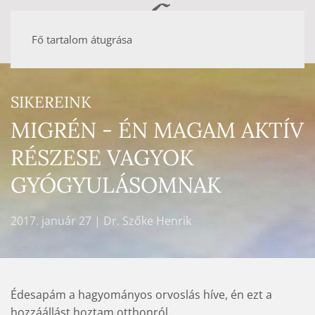
Fő tartalom átugrása
SIKEREINK
MIGRÉN - ÉN MAGAM AKTÍV
RÉSZESE VAGYOK
GYÓGYULÁSOMNAK
2017. január 27
| Dr. Szőke Henrik
Édesapám a hagyományos orvoslás híve, én ezt a
hozzáállást hoztam otthonról.