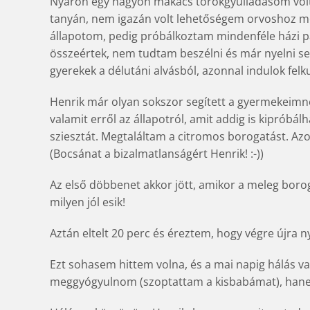
Nyáron egy nagyon makacs torokgyulladásom vol
tanyán, nem igazán volt lehetőségem orvoshoz men
állapotom, pedig próbálkoztam mindenféle házi pa
összeértek, nem tudtam beszélni és már nyelni s
gyerekek a délutáni alvásból, azonnal indulok felk
Henrik már olyan sokszor segített a gyermekeimn
valamit erről az állapotról, amit addig is kipróbálh
sziesztát. Megtaláltam a citromos borogatást. A
(Bocsánat a bizalmatlanságért Henrik! :-))
Az első döbbenet akkor jött, amikor a meleg boro
milyen jól esik!
Aztán eltelt 20 perc és éreztem, hogy végre újra n
Ezt sohasem hittem volna, és a mai napig hálás v
meggyógyulnom (szoptattam a kisbabámat), hane