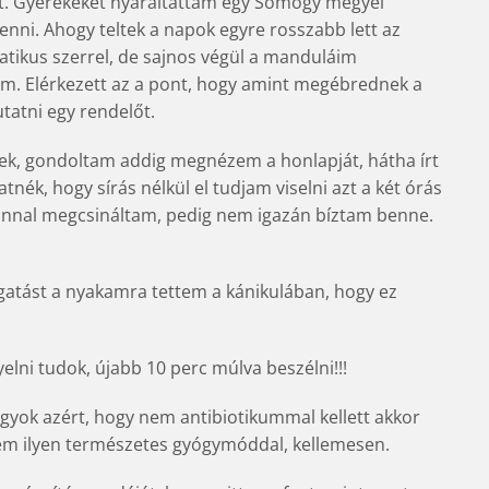
t. Gyerekeket nyaraltattam egy Somogy megyei
ni. Ahogy teltek a napok egyre rosszabb lett az
tikus szerrel, de sajnos végül a manduláim
em. Elérkezett az a pont, hogy amint megébrednek a
utatni egy rendelőt.
ek, gondoltam addig megnézem a honlapját, hátha írt
atnék, hogy sírás nélkül el tudjam viselni azt a két órás
zonnal megcsináltam, pedig nem igazán bíztam benne.
gatást a nyakamra tettem a kánikulában, hogy ez
yelni tudok, újabb 10 perc múlva beszélni!!!
agyok azért, hogy nem antibiotikummal kellett akkor
m ilyen természetes gyógymóddal, kellemesen.