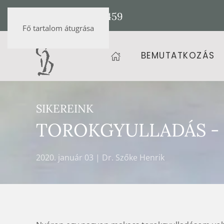
+36 20 472 9459
Fő tartalom átugrása
BEMUTATKOZÁS
SIKEREINK
TOROKGYULLADÁS - 
2020. január 03
| Dr. Szőke Henrik