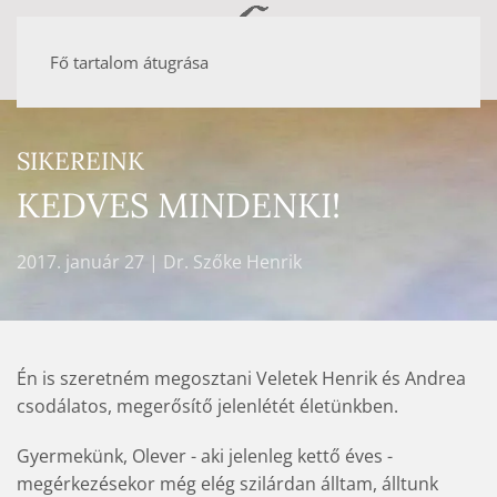
Fő tartalom átugrása
SIKEREINK
KEDVES MINDENKI!
2017. január 27
| Dr. Szőke Henrik
Én is szeretném megosztani Veletek Henrik és Andrea
csodálatos, megerősítő jelenlétét életünkben.
Gyermekünk, Olever - aki jelenleg kettő éves -
megérkezésekor még elég szilárdan álltam, álltunk