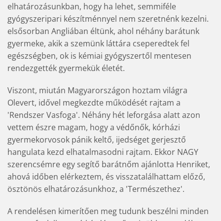
elhatározásunkban, hogy ha lehet, semmiféle
gyógyszeripari készítménnyel nem szeretnénk kezelni.
elsősorban Angliában éltünk, ahol néhány barátunk
gyermeke, akik a szemünk láttára cseperedtek fel
egészségben, ok is kémiai gyógyszertől mentesen
rendezgették gyermekük életét.
Viszont, miután Magyarországon hoztam világra
Olevert, idővel megkezdte működését rajtam a
'Rendszer Vasfoga'. Néhány hét leforgása alatt azon
vettem észre magam, hogy a védőnők, kórházi
gyermekorvosok pánik keltő, ijedséget gerjesztő
hangulata kezd elhatalmasodni rajtam. Ekkor NAGY
szerencsémre egy segítő barátnőm ajánlotta Henriket,
ahová időben elérkeztem, és visszatalálhattam előző,
ösztönös elhatározásunkhoz, a 'Természethez'.
A rendelésen kimerítően meg tudunk beszélni minden