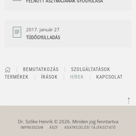
FELNŐTT ASZTMÁJÁNAK GYÓGYULÁSA
2017. január 27
TÜDŐGYULLADÁS
BEMUTATKOZÁS
SZOLGÁLTATÁSOK
TERMÉKEK
ÍRÁSOK
HÍREK
KAPCSOLAT
Dr. Szőke Henrik ©
2026
. Minden jog fenntartva
IMPRESSZUM
ÁSZF
ADATKEZELÉSI TÁJÉKOZTATÓ