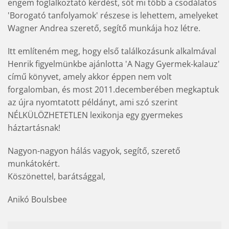
engem foglalkoztató kérdést, sőt mi több a csodálatos
'Borogató tanfolyamok' részese is lehettem, amelyeket
Wagner Andrea szerető, segítő munkája hoz létre.
Itt említeném meg, hogy első találkozásunk alkalmával
Henrik figyelmünkbe ajánlotta 'A Nagy Gyermek-kalauz'
című könyvet, amely akkor éppen nem volt
forgalomban, és most 2011.decemberében megkaptuk
az újra nyomtatott példányt, ami szó szerint
NÉLKÜLÖZHETETLEN lexikonja egy gyermekes
háztartásnak!
Nagyon-nagyon hálás vagyok, segítő, szerető
munkátokért.
Köszönettel, barátsággal,
Anikó Boulsbee