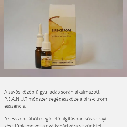
A savós középfülgyulladás során alkalmazott
P.E.A.N.U.T módszer segédeszköze a birs-citrom
esszencia.
Az esszenciából megfelelő hígításban sós sprayt
készítünk, melyet a nyálkahártyára viszünk fel.