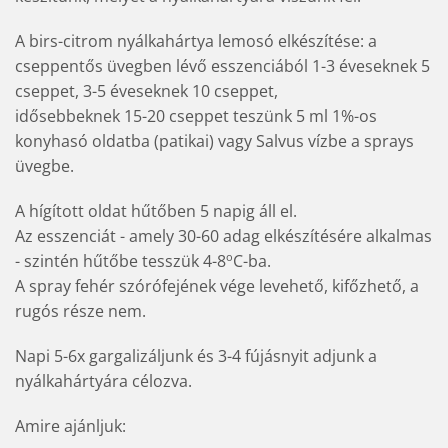
A birs-citrom nyálkahártya lemosó elkészítése: a
cseppentős üvegben lévő esszenciából 1-3 éveseknek 5
cseppet, 3-5 éveseknek 10 cseppet,
idősebbeknek 15-20 cseppet teszünk 5 ml 1%-os
konyhasó oldatba (patikai) vagy Salvus vízbe a sprays
üvegbe.
A hígított oldat hűtőben 5 napig áll el.
Az esszenciát - amely 30-60 adag elkészítésére alkalmas
o
- szintén hűtőbe tesszük 4-8
C-ba.
A spray fehér szórófejének vége levehető, kifőzhető, a
rugós része nem.
Napi 5-6x gargalizáljunk és 3-4 fújásnyit adjunk a
nyálkahártyára célozva.
Amire ajánljuk: