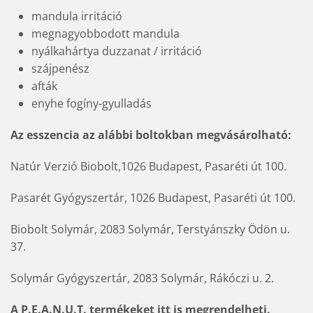
mandula irritáció
megnagyobbodott mandula
nyálkahártya duzzanat / irritáció
szájpenész
afták
enyhe fogíny-gyulladás
Az esszencia az alábbi boltokban megvásárolható:
Natúr Verzió Biobolt,1026 Budapest, Pasaréti út 100.
Pasarét Gyógyszertár, 1026 Budapest, Pasaréti út 100.
Biobolt Solymár, 2083 Solymár, Terstyánszky Ödön u.
37.
Solymár Gyógyszertár, 2083 Solymár, Rákóczi u. 2.
A P.E.A.N.U.T. termékeket itt is megrendelheti.