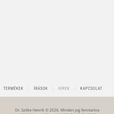
TERMÉKEK
ÍRÁSOK
HÍREK
KAPCSOLAT
Dr. Szőke Henrik ©
2026
. Minden jog fenntartva