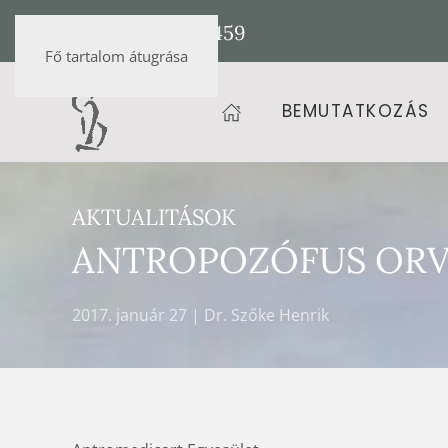
+36 20 472 9459
Fő tartalom átugrása
BEMUTATKOZÁS
AKTUALITÁSOK
ANTROPOZÓFUS ORVO
2017. január 27
| Dr. Szőke Henrik