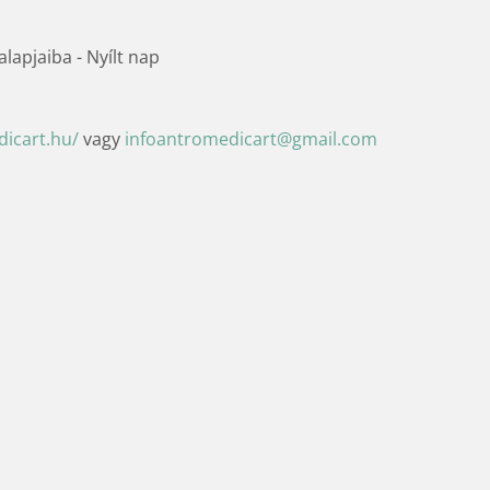
lapjaiba - Nyílt nap
icart.hu/
vagy
infoantromedicart@gmail.com