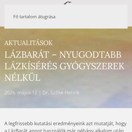
Fő tartalom átugrása
AKTUALITÁSOK
LÁZBARÁT – NYUGODTABB
LÁZKÍSÉRÉS GYÓGYSZEREK
NÉLKÜL
2026. május 12
| Dr. Szőke Henrik
A legfrissebb kutatási eredményeink azt mutatját, hogy
a LázBarát appot használók már néhány alkalom után