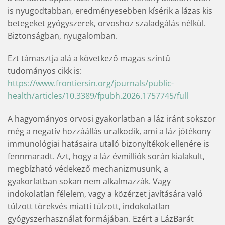
is nyugodtabban, eredményesebben kísérik a lázas kis
betegeket gyógyszerek, orvoshoz szaladgálás nélkül.
Biztonságban, nyugalomban.
Ezt támasztja alá a következő magas szintű
tudományos cikk is:
https://www.frontiersin.org/journals/public-
health/articles/10.3389/fpubh.2026.1757745/full
A hagyományos orvosi gyakorlatban a láz iránt sokszor
még a negatív hozzáállás uralkodik, ami a láz jótékony
immunológiai hatásaira utaló bizonyítékok ellenére is
fennmaradt. Azt, hogy a láz évmilliók során kialakult,
megbízható védekező mechanizmusunk, a
gyakorlatban sokan nem alkalmazzák. Vagy
indokolatlan félelem, vagy a közérzet javítására való
túlzott törekvés miatti túlzott, indokolatlan
gyógyszerhasználat formájában. Ezért a LázBarát