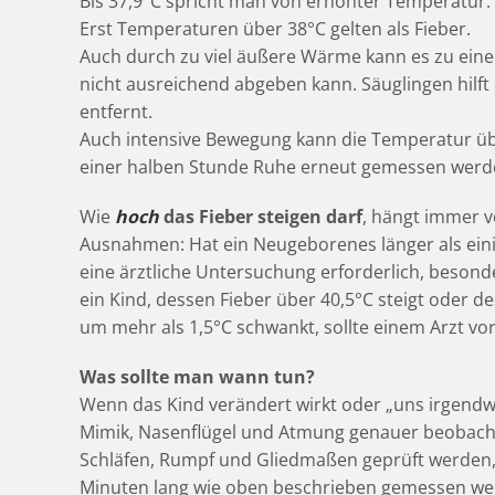
Bis 37,9°C spricht man von erhöhter Temperatur.
Erst Temperaturen über 38°C gelten als Fieber.
Auch durch zu viel äußere Wärme kann es zu ein
nicht ausreichend abgeben kann. Säuglingen hilf
entfernt.
Auch intensive Bewegung kann die Temperatur über
einer halben Stunde Ruhe erneut gemessen werd
Wie
hoch
das Fieber steigen darf
, hängt immer vo
Ausnahmen: Hat ein Neugeborenes länger als eini
eine ärztliche Untersuchung erforderlich, besonde
ein Kind, dessen Fieber über 40,5°C steigt oder
um mehr als 1,5°C schwankt, sollte einem Arzt vor
Was sollte man wann tun?
Wenn das Kind verändert wirkt oder „uns irgendwie
Mimik, Nasenflügel und Atmung genauer beobachte
Schläfen, Rumpf und Gliedmaßen geprüft werden, e
Minuten lang wie oben beschrieben gemessen wer