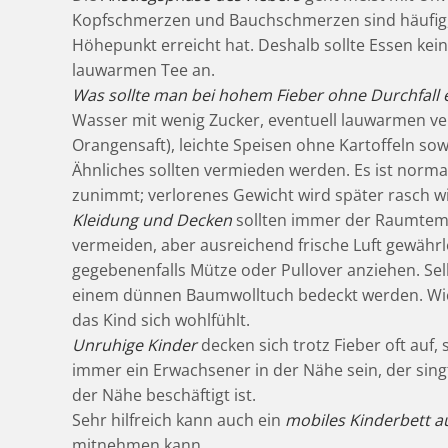
Kopfschmerzen und Bauchschmerzen sind häufig, 
Höhepunkt erreicht hat. Deshalb sollte Essen kei
lauwarmen Tee an.
Was sollte man bei hohem Fieber ohne Durchfall 
Wasser mit wenig Zucker, eventuell lauwarmen ve
Orangensaft), leichte Speisen ohne Kartoffeln so
Ähnliches sollten vermieden werden. Es ist normal,
zunimmt; verlorenes Gewicht wird später rasch wi
Kleidung und Decken
sollten immer der Raumtemp
vermeiden, aber ausreichend frische Luft gewährl
gegebenenfalls Mütze oder Pullover anziehen. Selb
einem dünnen Baumwolltuch bedeckt werden. Wich
das Kind sich wohlfühlt.
Unruhige Kinder
decken sich trotz Fieber oft auf,
immer ein Erwachsener in der Nähe sein, der sing
der Nähe beschäftigt ist.
Sehr hilfreich kann auch ein
mobiles Kinderbett au
mitnehmen kann.