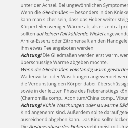
unter der Achsel. Bei ungewöhnlichen Symptomen 
Wenn die
Gliedmaßen
— besonders in den Kniek
kann man sicher sein, dass das Fieber weiter ste
Körperteilen weniger Wärme ab, als er zentral pro
sollten
auf keinen Fall kühlende Wickel
angewendet
Arnika-Essenz oder Zitronensaft an den Handgel
ihm etwas Tee angeboten werden.
Achtung!
Die Gliedmaßen werden erst warm, wenn
überschüssige Wärme abgeben möchte.
Wenn die Gliedmaßen vollständig warm geworden
Wadenwickel oder Waschungen angewendet werde
die Verdunstung den Körper dabei, überschüssig
sowie in der letzten Phase des Fieberanstiegs k
(Chamomilla comp., Aconitum/China comp., Vibur
Achtung!
Kühle Waschungen oder lauwarme Bäd
Kind angenehm sind. Außerdem sollte darauf gea
ausreichend abgeben kann. Das Kind sollte locke
Die
Anstiegsphase des Fiebers
geht meist mit Unw