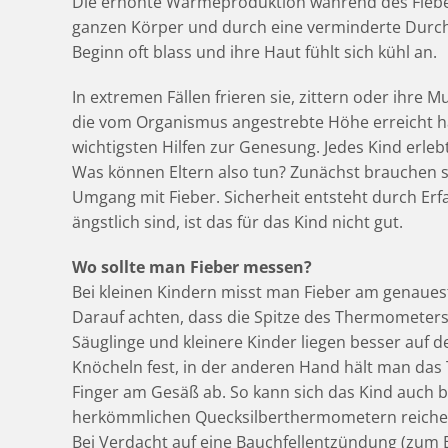
Die erhöhte Wärmeproduktion während des Fieber
ganzen Körper und durch eine verminderte Durch
Beginn oft blass und ihre Haut fühlt sich kühl an.
In extremen Fällen frieren sie, zittern oder ihre 
die vom Organismus angestrebte Höhe erreicht hat.
wichtigsten Hilfen zur Genesung. Jedes Kind erleb
Was können Eltern also tun? Zunächst brauchen s
Umgang mit Fieber. Sicherheit entsteht durch Er
ängstlich sind, ist das für das Kind nicht gut.
Wo sollte man Fieber messen?
Bei kleinen Kindern misst man Fieber am genaue
Darauf achten, dass die Spitze des Thermometers
Säuglinge und kleinere Kinder liegen besser auf 
Knöcheln fest, in der anderen Hand hält man das 
Finger am Gesäß ab. So kann sich das Kind auch b
herkömmlichen Quecksilberthermometern reichen 
Bei Verdacht auf eine Bauchfellentzündung (zum 